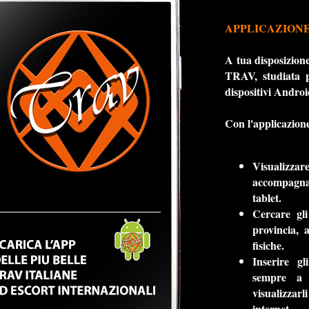
APPLICAZIONE
A tua disposizio
TRAV, studiata p
dispositivi Androi
Con l'applicazione
Visualizzar
accompagnat
tablet.
Cercare gli
provincia, 
fisiche.
Inserire gl
sempre a d
visualizzar
internet.